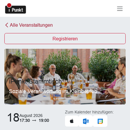
Zum Inhalt springen
Alle Veranstaltungen
Registrieren
iPunkt-Stammtisch
Soziale Verantwortung im Kleinbetrieb
Zum Kalender hinzufügen:
18
August 2026
17:30
19:00