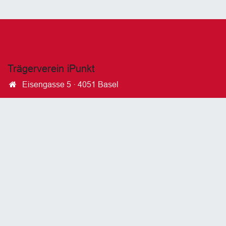
Trägerverein iPunkt
Eisengasse 5 · 4051 Basel
Kontakt aufnehmen
info@ipunkt.swiss
+41 61 55​1 5​1 72
Folgen Sie uns
LinkedIn